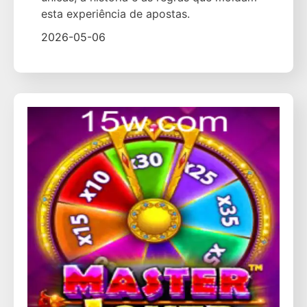
esta experiência de apostas.
2026-05-06