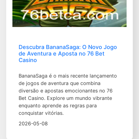
Descubra BananaSaga: O Novo Jogo
de Aventura e Aposta no 76 Bet
Casino
BananaSaga é o mais recente lançamento
de jogos de aventura que combina
diversão e apostas emocionantes no 76
Bet Casino. Explore um mundo vibrante
enquanto aprende as regras para
conquistar vitórias.
2026-05-08