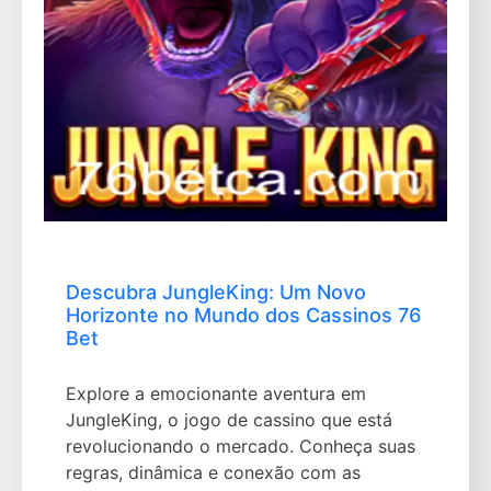
Descubra JungleKing: Um Novo
Horizonte no Mundo dos Cassinos 76
Bet
Explore a emocionante aventura em
JungleKing, o jogo de cassino que está
revolucionando o mercado. Conheça suas
regras, dinâmica e conexão com as