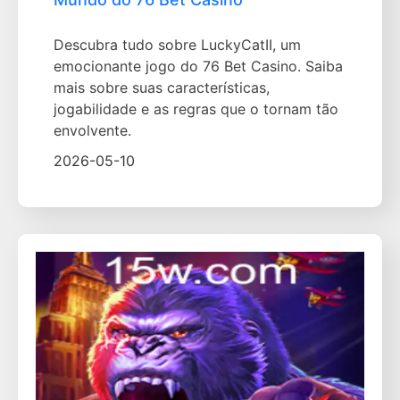
Descubra tudo sobre LuckyCatII, um
emocionante jogo do 76 Bet Casino. Saiba
mais sobre suas características,
jogabilidade e as regras que o tornam tão
envolvente.
2026-05-10