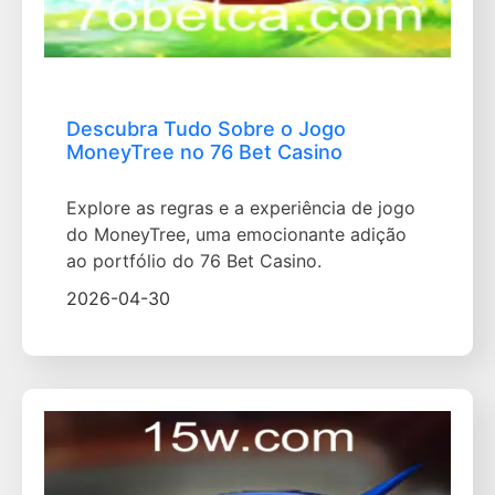
Descubra Tudo Sobre o Jogo
MoneyTree no 76 Bet Casino
Explore as regras e a experiência de jogo
do MoneyTree, uma emocionante adição
ao portfólio do 76 Bet Casino.
2026-04-30