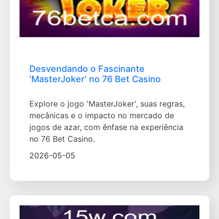
Desvendando o Fascinante
'MasterJoker' no 76 Bet Casino
Explore o jogo 'MasterJoker', suas regras,
mecânicas e o impacto no mercado de
jogos de azar, com ênfase na experiência
no 76 Bet Casino.
2026-05-05