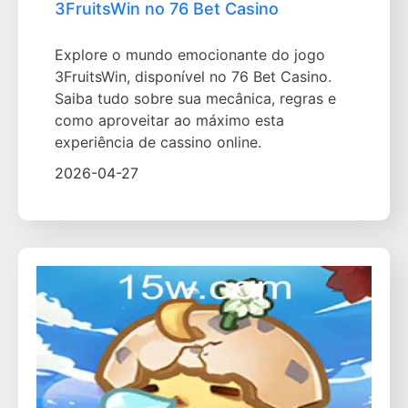
3FruitsWin no 76 Bet Casino
Explore o mundo emocionante do jogo
3FruitsWin, disponível no 76 Bet Casino.
Saiba tudo sobre sua mecânica, regras e
como aproveitar ao máximo esta
experiência de cassino online.
2026-04-27