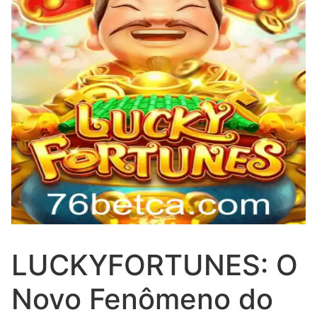
LUCKYFORTUNES: O
Novo Fenômeno do