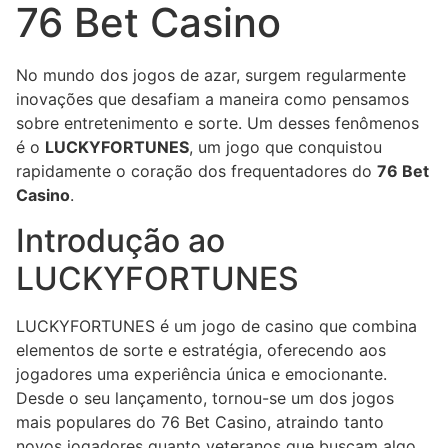
76 Bet Casino
No mundo dos jogos de azar, surgem regularmente
inovações que desafiam a maneira como pensamos
sobre entretenimento e sorte. Um desses fenômenos
é o
LUCKYFORTUNES
, um jogo que conquistou
rapidamente o coração dos frequentadores do
76 Bet
Casino
.
Introdução ao
LUCKYFORTUNES
LUCKYFORTUNES é um jogo de casino que combina
elementos de sorte e estratégia, oferecendo aos
jogadores uma experiência única e emocionante.
Desde o seu lançamento, tornou-se um dos jogos
mais populares do 76 Bet Casino, atraindo tanto
novos jogadores quanto veteranos que buscam algo