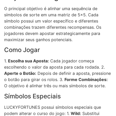
O principal objetivo é alinhar uma sequência de
símbolos de sorte em uma matriz de 5x5. Cada
símbolo possui um valor específico e diferentes
combinações trazem diferentes recompensas. Os
jogadores devem apostar estrategicamente para
maximizar seus ganhos potenciais.
Como Jogar
1.
Escolha sua Aposta:
Cada jogador começa
escolhendo o valor da aposta para cada rodada. 2.
Aperte o Botão:
Depois de definir a aposta, pressione
o botão para girar os rolos. 3.
Forme Combinações:
O objetivo é alinhar três ou mais símbolos de sorte.
Símbolos Especiais
LUCKYFORTUNES possui símbolos especiais que
podem alterar o curso do jogo: 1.
Wild:
Substitui