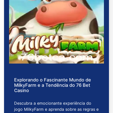
Explorando o Fascinante Mundo de
MilkyFarm e a Tendência do 76 Bet
Casino
Descubra a emocionante experiência do
jogo MilkyFarm e aprenda sobre as regras e