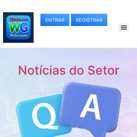
ENTRAR
REGISTRAR
Notícias do Setor