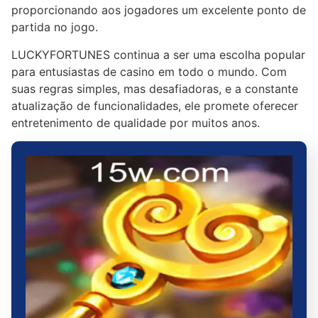
proporcionando aos jogadores um excelente ponto de
partida no jogo.
LUCKYFORTUNES continua a ser uma escolha popular
para entusiastas de casino em todo o mundo. Com
suas regras simples, mas desafiadoras, e a constante
atualização de funcionalidades, ele promete oferecer
entretenimento de qualidade por muitos anos.