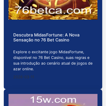
Descubra MidasFortune: A Nova
Sensação no 76 Bet Casino
Explore o excitante jogo MidasFortune,
disponível no 76 Bet Casino, suas regras e
sua introdução ao cenário atual de jogos de
azar online.
2026-03-11