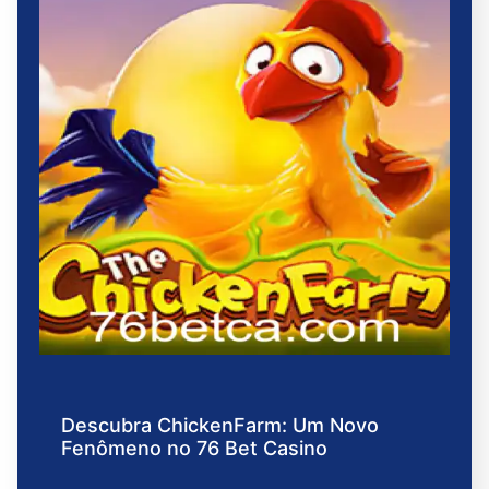
Descubra ChickenFarm: Um Novo
Fenômeno no 76 Bet Casino