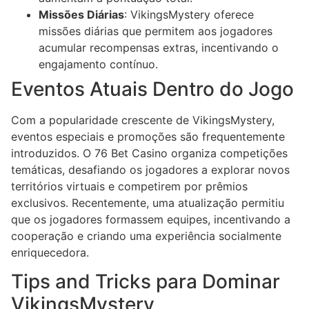
Missões Diárias
: VikingsMystery oferece
missões diárias que permitem aos jogadores
acumular recompensas extras, incentivando o
engajamento contínuo.
Eventos Atuais Dentro do Jogo
Com a popularidade crescente de VikingsMystery,
eventos especiais e promoções são frequentemente
introduzidos. O 76 Bet Casino organiza competições
temáticas, desafiando os jogadores a explorar novos
territórios virtuais e competirem por prêmios
exclusivos. Recentemente, uma atualização permitiu
que os jogadores formassem equipes, incentivando a
cooperação e criando uma experiência socialmente
enriquecedora.
Tips and Tricks para Dominar
VikingsMystery