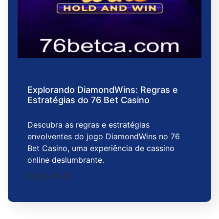
Explorando DiamondWins: Regras e
Estratégias do 76 Bet Casino
Descubra as regras e estratégias
envolventes do jogo DiamondWins no 76
Bet Casino, uma experiência de cassino
online deslumbrante.
2026-03-15