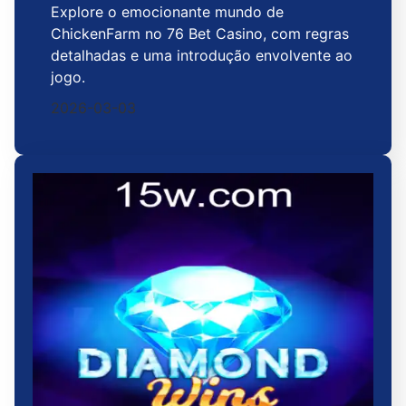
Explore o emocionante mundo de
ChickenFarm no 76 Bet Casino, com regras
detalhadas e uma introdução envolvente ao
jogo.
2026-03-03