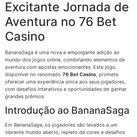
Excitante Jornada de
Aventura no 76 Bet
Casino
BananaSaga é uma nova e empolgante adição ao
mundo dos jogos online, combinando elementos de
aventura com apostas emocionantes. Este jogo,
disponível no renomado
76 Bet Casino
, promete
oferecer uma experiência única aos seus jogadores,
com desafios interativos e oportunidades de ganhar
grandes prêmios.
Introdução ao BananaSaga
Em BananaSaga, os jogadores são levados a um
vibrante mundo aberto, repleto de cores e desafios