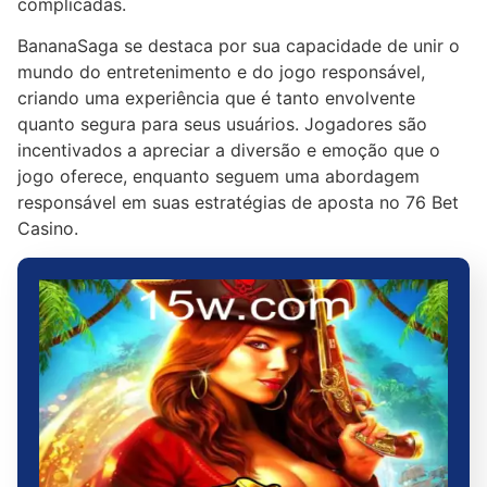
complicadas.
BananaSaga se destaca por sua capacidade de unir o
mundo do entretenimento e do jogo responsável,
criando uma experiência que é tanto envolvente
quanto segura para seus usuários. Jogadores são
incentivados a apreciar a diversão e emoção que o
jogo oferece, enquanto seguem uma abordagem
responsável em suas estratégias de aposta no 76 Bet
Casino.