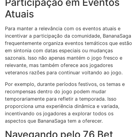
Participação em Eventos
Atuais
Para manter a relevância com os eventos atuais e
incentivar a participação da comunidade, BananaSaga
frequentemente organiza eventos temáticos que estão
em sintonia com datas especiais ou mudanças
sazonais. Isso não apenas mantém o jogo fresco e
relevante, mas também oferece aos jogadores
veteranos razões para continuar voltando ao jogo.
Por exemplo, durante períodos festivos, os temas e
recompensas dentro do jogo podem mudar
temporariamente para refletir a temporada. Isso
proporciona uma experiência dinâmica e variada,
incentivando os jogadores a explorar todos os
aspectos que BananaSaga tem a oferecer.
Navegando pelo 76 Bet