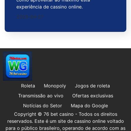
experiência de cassino online.
2026-04-27
Roleta
Monopoly
Jogos de roleta
Transmissão ao vivo
Ofertas exclusivas
Notícias do Setor
Mapa do Google
Copyright © 76 bet casino - Todos os direitos
reservados. Este é um site de cassino online voltado
para o público brasileiro, operando de acordo com as