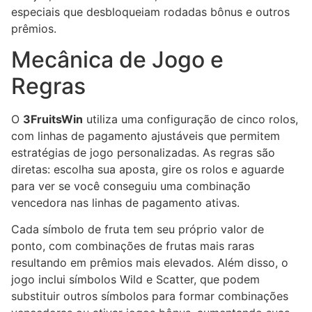
especiais que desbloqueiam rodadas bônus e outros
prêmios.
Mecânica de Jogo e
Regras
O
3FruitsWin
utiliza uma configuração de cinco rolos,
com linhas de pagamento ajustáveis que permitem
estratégias de jogo personalizadas. As regras são
diretas: escolha sua aposta, gire os rolos e aguarde
para ver se você conseguiu uma combinação
vencedora nas linhas de pagamento ativas.
Cada símbolo de fruta tem seu próprio valor de
ponto, com combinações de frutas mais raras
resultando em prêmios mais elevados. Além disso, o
jogo inclui símbolos Wild e Scatter, que podem
substituir outros símbolos para formar combinações