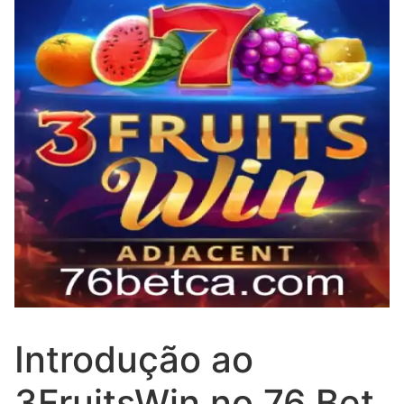
Introdução ao
3FruitsWin no 76 Bet