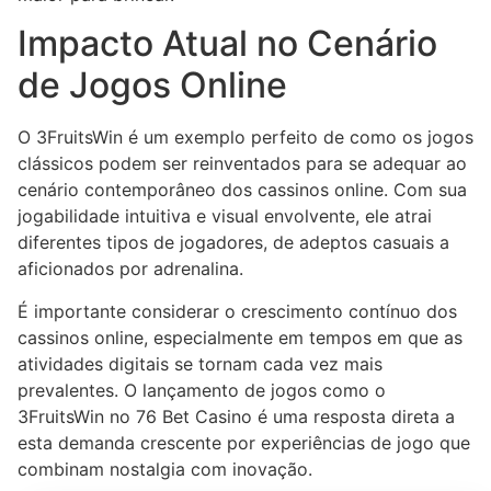
Impacto Atual no Cenário
de Jogos Online
O 3FruitsWin é um exemplo perfeito de como os jogos
clássicos podem ser reinventados para se adequar ao
cenário contemporâneo dos cassinos online. Com sua
jogabilidade intuitiva e visual envolvente, ele atrai
diferentes tipos de jogadores, de adeptos casuais a
aficionados por adrenalina.
É importante considerar o crescimento contínuo dos
cassinos online, especialmente em tempos em que as
atividades digitais se tornam cada vez mais
prevalentes. O lançamento de jogos como o
3FruitsWin no 76 Bet Casino é uma resposta direta a
esta demanda crescente por experiências de jogo que
combinam nostalgia com inovação.