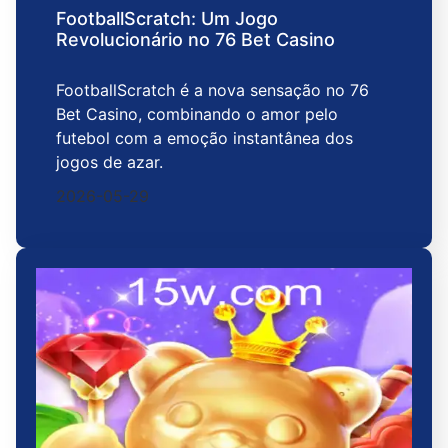
FootballScratch: Um Jogo
Revolucionário no 76 Bet Casino
FootballScratch é a nova sensação no 76
Bet Casino, combinando o amor pelo
futebol com a emoção instantânea dos
jogos de azar.
2026-05-29