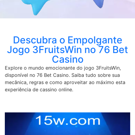
Descubra o Empolgante
Jogo 3FruitsWin no 76 Bet
Casino
Explore o mundo emocionante do jogo 3FruitsWin,
disponível no 76 Bet Casino. Saiba tudo sobre sua
mecânica, regras e como aproveitar ao máximo esta
experiência de cassino online.