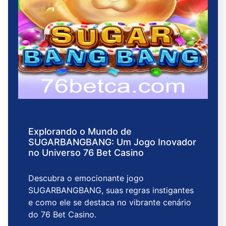
Explorando o Mundo de
SUGARBANGBANG: Um Jogo Inovador
no Universo 76 Bet Casino
Descubra o emocionante jogo
SUGARBANGBANG, suas regras instigantes
e como ele se destaca no vibrante cenário
do 76 Bet Casino.