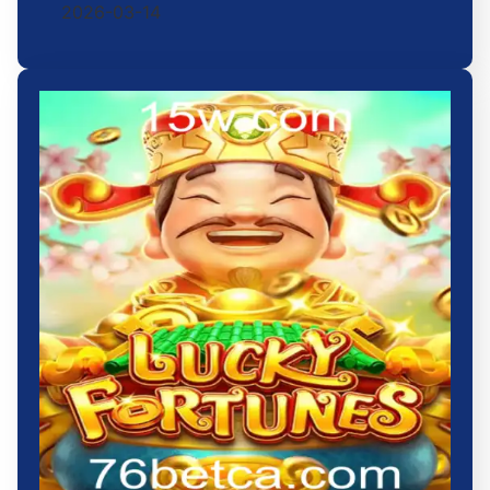
2026-03-14