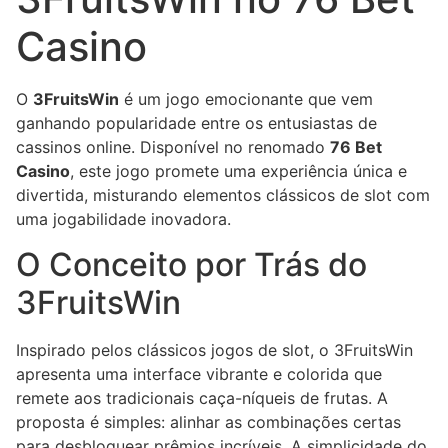
Casino
O
3FruitsWin
é um jogo emocionante que vem
ganhando popularidade entre os entusiastas de
cassinos online. Disponível no renomado
76 Bet
Casino
, este jogo promete uma experiência única e
divertida, misturando elementos clássicos de slot com
uma jogabilidade inovadora.
O Conceito por Trás do
3FruitsWin
Inspirado pelos clássicos jogos de slot, o 3FruitsWin
apresenta uma interface vibrante e colorida que
remete aos tradicionais caça-níqueis de frutas. A
proposta é simples: alinhar as combinações certas
para desbloquear prêmios incríveis. A simplicidade do