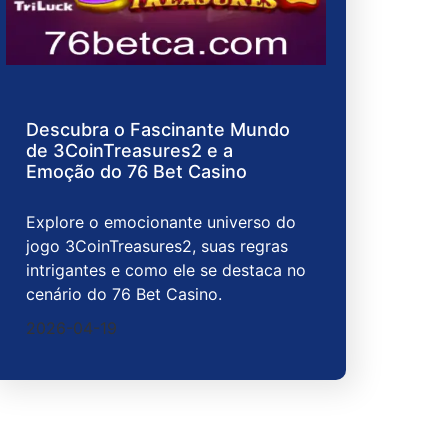
Descubra o Fascinante Mundo
de 3CoinTreasures2 e a
Emoção do 76 Bet Casino
Explore o emocionante universo do
jogo 3CoinTreasures2, suas regras
intrigantes e como ele se destaca no
cenário do 76 Bet Casino.
2026-04-19