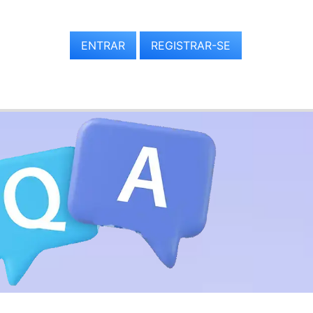
ENTRAR
REGISTRAR-SE