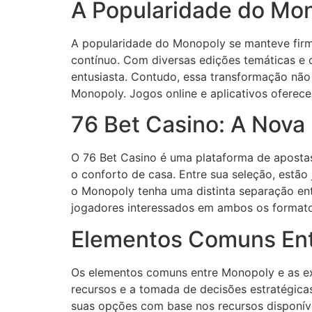
A Popularidade do Mo
A popularidade do Monopoly se manteve firme
contínuo. Com diversas edições temáticas e
entusiasta. Contudo, essa transformação não
Monopoly. Jogos online e aplicativos oferece
76 Bet Casino: A Nova
O 76 Bet Casino é uma plataforma de apostas
o conforto de casa. Entre sua seleção, est
o Monopoly tenha uma distinta separação ent
jogadores interessados em ambos os formato
Elementos Comuns Ent
Os elementos comuns entre Monopoly e as ex
recursos e a tomada de decisões estratégic
suas opções com base nos recursos disponív