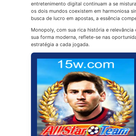
entretenimento digital continuam a se mistu
os dois mundos coexistem em harmoniosa sine
busca de lucro em apostas, a essência compet
Monopoly, com sua rica história e relevânci
sua forma moderna, reflete-se nas oportuni
estratégia a cada jogada.