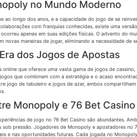
nopoly no Mundo Moderno
 ao longo dos anos, e a capacidade do jogo de se reinve
 colaborações com franquias conhecidas, existe uma versã
 ocorreu apenas em suas edições físicas. O advento do mun
m novas maneiras de jogar, eliminando a necessidade de se
 Era dos Jogos de Apostas
 online que oferece uma vasta gama de jogos de cassino, 
ão jogos que combinam com a estratégia e o acaso encont
re jogo de tabuleiro e jogos de azar, ambos compartilham
s.
re Monopoly e 76 Bet Casino
periências de jogo no 76 Bet Casino são abundantes. Amb
as sob pressão. Jogadores de Monopoly e apostadores no 
eis e nas oportunidades futuras. Cada jogada no Monopol