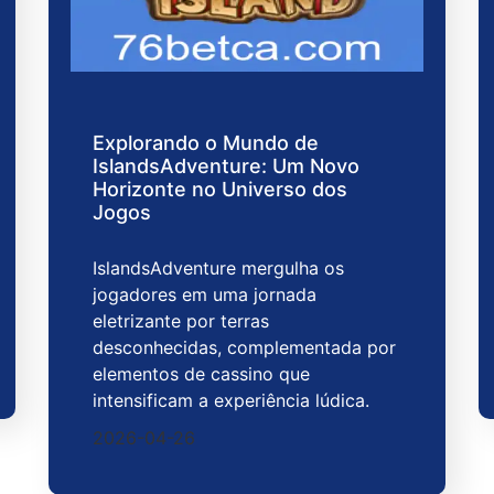
Explorando o Mundo de
IslandsAdventure: Um Novo
Horizonte no Universo dos
Jogos
IslandsAdventure mergulha os
jogadores em uma jornada
eletrizante por terras
desconhecidas, complementada por
elementos de cassino que
intensificam a experiência lúdica.
2026-04-26