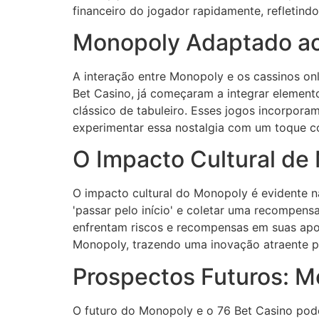
financeiro do jogador rapidamente, refletind
Monopoly Adaptado ao
A interação entre Monopoly e os cassinos onl
Bet Casino, já começaram a integrar element
clássico de tabuleiro. Esses jogos incorpora
experimentar essa nostalgia com um toque 
O Impacto Cultural de
O impacto cultural do Monopoly é evidente n
'passar pelo início' e coletar uma recompens
enfrentam riscos e recompensas em suas apos
Monopoly, trazendo uma inovação atraente pa
Prospectos Futuros: M
O futuro do Monopoly e o 76 Bet Casino pode 