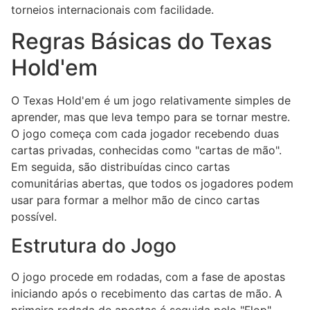
torneios internacionais com facilidade.
Regras Básicas do Texas
Hold'em
O Texas Hold'em é um jogo relativamente simples de
aprender, mas que leva tempo para se tornar mestre.
O jogo começa com cada jogador recebendo duas
cartas privadas, conhecidas como "cartas de mão".
Em seguida, são distribuídas cinco cartas
comunitárias abertas, que todos os jogadores podem
usar para formar a melhor mão de cinco cartas
possível.
Estrutura do Jogo
O jogo procede em rodadas, com a fase de apostas
iniciando após o recebimento das cartas de mão. A