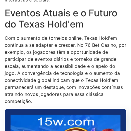
Eventos Atuais e o Futuro
do Texas Hold'em
Com o aumento de torneios online, Texas Hold'em
continua a se adaptar e crescer. No 76 Bet Casino, por
exemplo, os jogadores têm a oportunidade de
participar de eventos diários e torneios de grande
escala, aumentando a acessibilidade e o apelo do
jogo. A convergência de tecnologia e o aumento da
conectividade global indicam que o Texas Hold'em
permanecerá um destaque, com inovações contínuas
atraindo novos jogadores para essa clássica
competição.