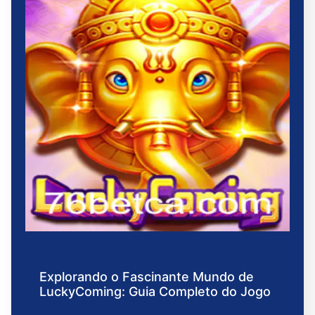
Explorando o Fascinante Mundo de
LuckyComing: Guia Completo do Jogo