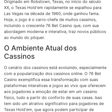
Originado em Robstown, Texas, no início do século
XX, o Texas Hold'em rapidamente se espalhou para
Las Vegas na década de 1960, onde ganhou fama.
Hoje, o jogo é o carro-chefe de muitos cassinos,
incluindo o crescente 76 Bet Casino que, com sua
abordagem moderna e interativa, traz novos públicos
ao mundo do pôquer.
O Ambiente Atual dos
Cassinos
O cenário dos cassinos está evoluindo, especialmente
com a popularização dos cassinos online. O 76 Bet
Casino exemplifica essa transformação com suas
plataformas interativas e jogos ao vivo que oferecem
aos jogadores a emoção de estar em um cassino
físico, tudo a partir do conforto de suas casas. Isso
tem sido um atrativo significativo para jogadores de
Texas Hold'em, que agora podem participar de