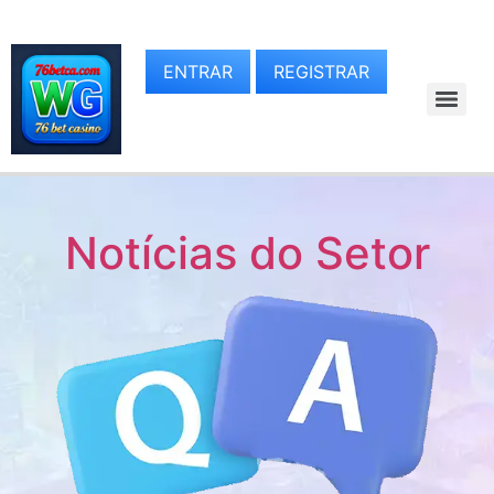
ENTRAR
REGISTRAR
Notícias do Setor