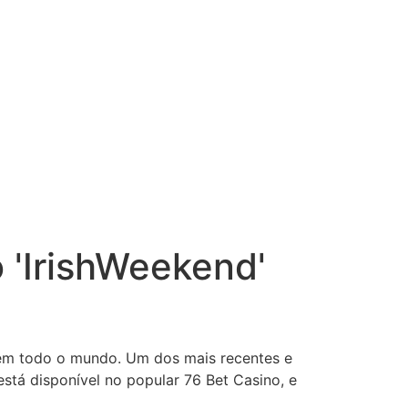
'IrishWeekend'
 em todo o mundo. Um dos mais recentes e
está disponível no popular 76 Bet Casino, e