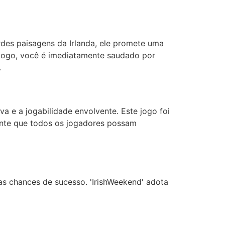
rdes paisagens da Irlanda, ele promete uma
no jogo, você é imediatamente saudado por
.
va e a jogabilidade envolvente. Este jogo foi
rante que todos os jogadores possam
as chances de sucesso. 'IrishWeekend' adota