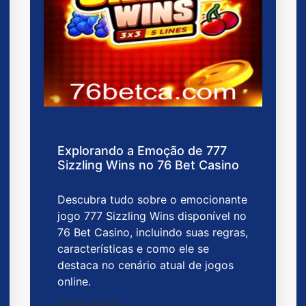
Explorando a Emoção de 777
Sizzling Wins no 76 Bet Casino
Descubra tudo sobre o emocionante
jogo 777 Sizzling Wins disponível no
76 Bet Casino, incluindo suas regras,
características e como ele se
destaca no cenário atual de jogos
online.
2026-05-07