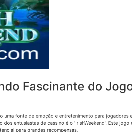
do Fascinante do Jogo 
do uma fonte de emoção e entretenimento para jogadores
 dos entusiastas de cassino é o 'IrishWeekend'. Este jogo 
tencial para grandes recompensas.