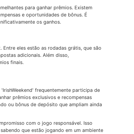
semelhantes para ganhar prêmios. Existem
compensas e oportunidades de bônus. É
nificativamente os ganhos.
. Entre eles estão as rodadas grátis, que são
postas adicionais. Além disso,
os finais.
. 'IrishWeekend' frequentemente participa de
anhar prêmios exclusivos e recompensas
tado ou bônus de depósito que ampliam ainda
mpromisso com o jogo responsável. Isso
de, sabendo que estão jogando em um ambiente