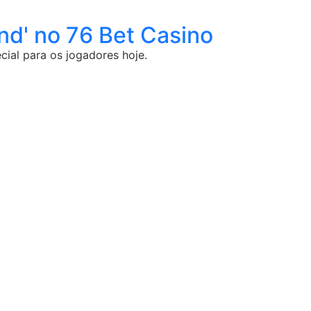
nd' no 76 Bet Casino
cial para os jogadores hoje.