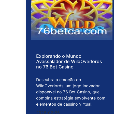
Explorando o Mundo
Avassalador de WildOverlords
no 76 Bet Casino
Descubra a emoção do
WildOverlords, um jogo inovador
disponível no 76 Bet Casino, que
combina estratégia envolvente com
elementos de cassino virtual.
2026-02-25