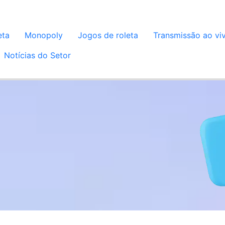
eta
Monopoly
Jogos de roleta
Transmissão ao vi
Notícias do Setor