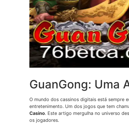
GuanGong: Uma Av
O mundo dos cassinos digitais está sempre 
entretenimento. Um dos jogos que tem chama
Casino
. Este artigo mergulha no universo de
os jogadores.