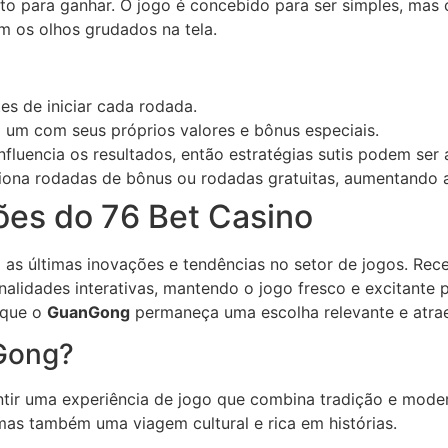
to para ganhar. O jogo é concebido para ser simples, ma
m os olhos grudados na tela.
es de iniciar cada rodada.
 um com seus próprios valores e bônus especiais.
fluencia os resultados, então estratégias sutis podem ser 
iona rodadas de bônus ou rodadas gratuitas, aumentando 
ões do 76 Bet Casino
as últimas inovações e tendências no setor de jogos. Re
onalidades interativas, mantendo o jogo fresco e excitante 
 que o
GuanGong
permaneça uma escolha relevante e atrae
Gong?
tir uma experiência de jogo que combina tradição e moder
as também uma viagem cultural e rica em histórias.