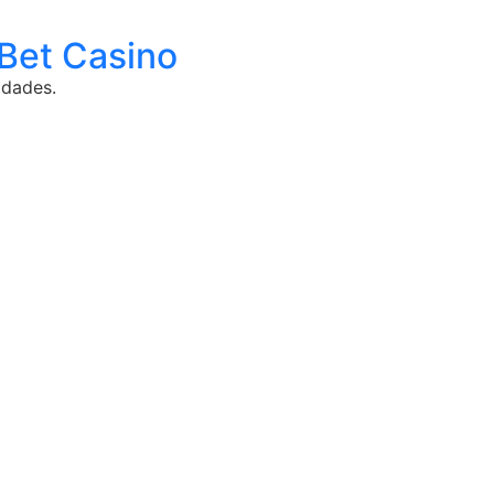
Bet Casino
idades.