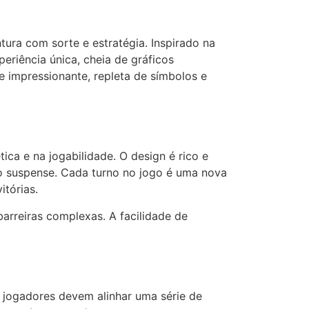
tura com sorte e estratégia. Inspirado na
eriência única, cheia de gráficos
e impressionante, repleta de símbolos e
ica e na jogabilidade. O design é rico e
o suspense. Cada turno no jogo é uma nova
tórias.
arreiras complexas. A facilidade de
 jogadores devem alinhar uma série de