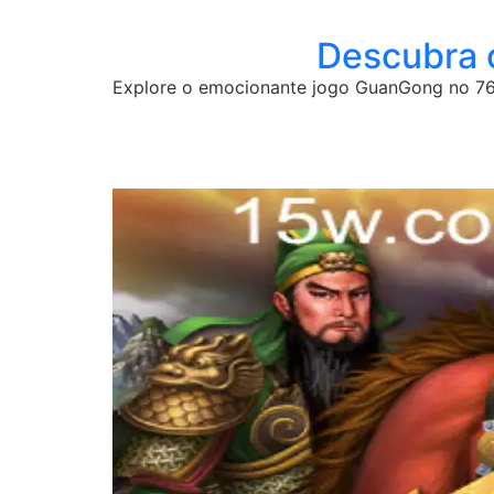
Descubra 
Explore o emocionante jogo GuanGong no 76 