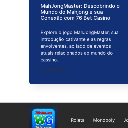
MahJongMaster: Descobrindo o
Mundo do Mahjong e sua
Conexão com 76 Bet Casino
Explore o jogo MahJongMaster, sua
introdução cativante e as regras
envolventes, ao lado de eventos
atuais relacionados ao mundo do
cassino.
2026-04-25
Roleta
Monopoly
Jo