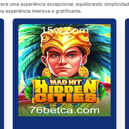
rece uma experiência excepcional, equilibrando simplicid
 experiência imersiva e gratificante.