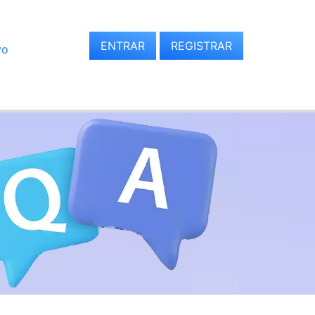
ENTRAR
REGISTRAR
vo