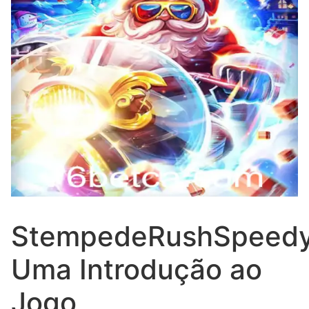
StempedeRushSpeedy
Uma Introdução ao
Jogo