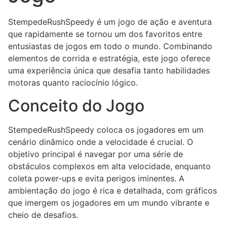
StempedeRushSpeedy é um jogo de ação e aventura
que rapidamente se tornou um dos favoritos entre
entusiastas de jogos em todo o mundo. Combinando
elementos de corrida e estratégia, este jogo oferece
uma experiência única que desafia tanto habilidades
motoras quanto raciocínio lógico.
Conceito do Jogo
StempedeRushSpeedy coloca os jogadores em um
cenário dinâmico onde a velocidade é crucial. O
objetivo principal é navegar por uma série de
obstáculos complexos em alta velocidade, enquanto
coleta power-ups e evita perigos iminentes. A
ambientação do jogo é rica e detalhada, com gráficos
que imergem os jogadores em um mundo vibrante e
cheio de desafios.