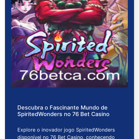
Descubra o Fascinante Mundo de
SpiritedWonders no 76 Bet Casino
Explore o inovador jogo SpiritedWonders
disponível no 76 Bet Casino, conhecendo