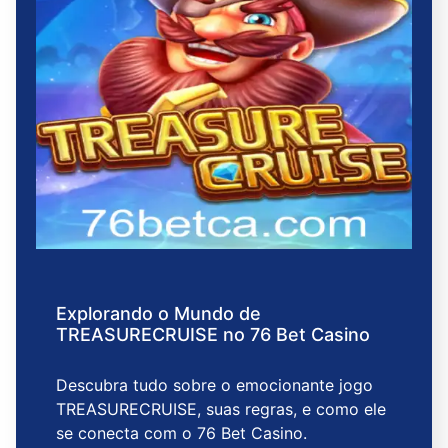
Explorando o Mundo de
TREASURECRUISE no 76 Bet Casino
Descubra tudo sobre o emocionante jogo
TREASURECRUISE, suas regras, e como ele
se conecta com o 76 Bet Casino.