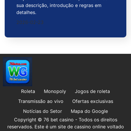
sua descrição, introdução e regras em
detalhes.
2026-02-23
Roleta
Monopoly
Jogos de roleta
Transmissão ao vivo
Ofertas exclusivas
Notícias do Setor
Mapa do Google
Copyright © 76 bet casino - Todos os direitos
reservados. Este é um site de cassino online voltado