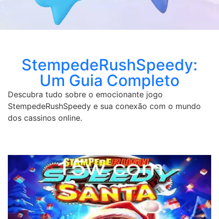
StempedeRushSpeedy:
Um Guia Completo
Descubra tudo sobre o emocionante jogo
StempedeRushSpeedy e sua conexão com o mundo
dos cassinos online.