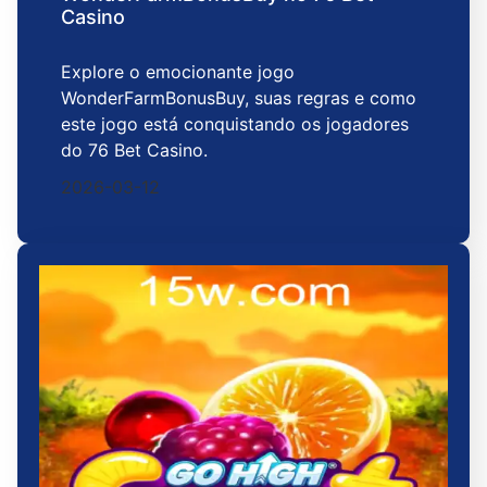
Casino
Explore o emocionante jogo
WonderFarmBonusBuy, suas regras e como
este jogo está conquistando os jogadores
do 76 Bet Casino.
2026-03-12