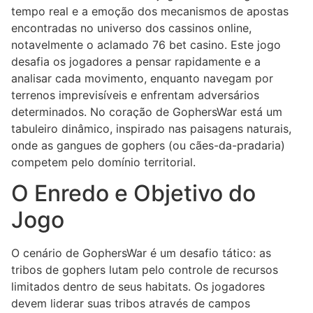
tempo real e a emoção dos mecanismos de apostas
encontradas no universo dos cassinos online,
notavelmente o aclamado 76 bet casino. Este jogo
desafia os jogadores a pensar rapidamente e a
analisar cada movimento, enquanto navegam por
terrenos imprevisíveis e enfrentam adversários
determinados. No coração de GophersWar está um
tabuleiro dinâmico, inspirado nas paisagens naturais,
onde as gangues de gophers (ou cães-da-pradaria)
competem pelo domínio territorial.
O Enredo e Objetivo do
Jogo
O cenário de GophersWar é um desafio tático: as
tribos de gophers lutam pelo controle de recursos
limitados dentro de seus habitats. Os jogadores
devem liderar suas tribos através de campos