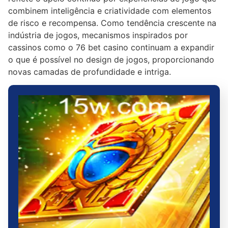
combinem inteligência e criatividade com elementos
de risco e recompensa. Como tendência crescente na
indústria de jogos, mecanismos inspirados por
cassinos como o 76 bet casino continuam a expandir
o que é possível no design de jogos, proporcionando
novas camadas de profundidade e intriga.