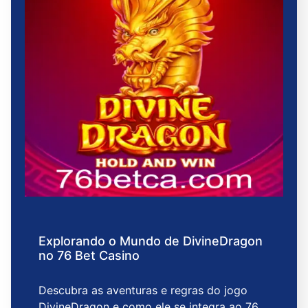
Explorando o Mundo de DivineDragon
no 76 Bet Casino
Descubra as aventuras e regras do jogo
DivineDragon e como ele se integra ao 76