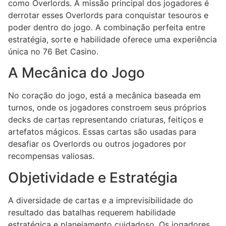
como Overlords. A missão principal dos jogadores é
derrotar esses Overlords para conquistar tesouros e
poder dentro do jogo. A combinação perfeita entre
estratégia, sorte e habilidade oferece uma experiência
única no 76 Bet Casino.
A Mecânica do Jogo
No coração do jogo, está a mecânica baseada em
turnos, onde os jogadores constroem seus próprios
decks de cartas representando criaturas, feitiços e
artefatos mágicos. Essas cartas são usadas para
desafiar os Overlords ou outros jogadores por
recompensas valiosas.
Objetividade e Estratégia
A diversidade de cartas e a imprevisibilidade do
resultado das batalhas requerem habilidade
estratégica e planejamento cuidadoso. Os jogadores