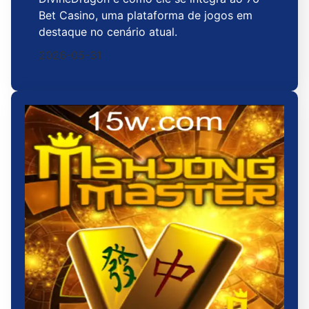
Bet Casino, uma plataforma de jogos em
destaque no cenário atual.
2026-05-31