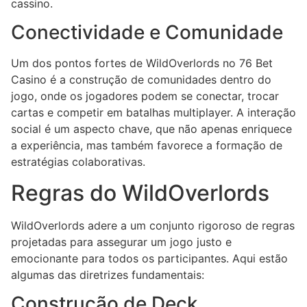
cassino.
Conectividade e Comunidade
Um dos pontos fortes de WildOverlords no 76 Bet
Casino é a construção de comunidades dentro do
jogo, onde os jogadores podem se conectar, trocar
cartas e competir em batalhas multiplayer. A interação
social é um aspecto chave, que não apenas enriquece
a experiência, mas também favorece a formação de
estratégias colaborativas.
Regras do WildOverlords
WildOverlords adere a um conjunto rigoroso de regras
projetadas para assegurar um jogo justo e
emocionante para todos os participantes. Aqui estão
algumas das diretrizes fundamentais:
Construção de Deck