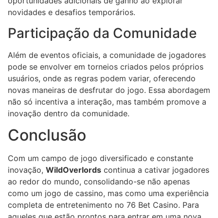
oportunidades adicionais de ganho ao explorar
novidades e desafios temporários.
Participação da Comunidade
Além de eventos oficiais, a comunidade de jogadores
pode se envolver em torneios criados pelos próprios
usuários, onde as regras podem variar, oferecendo
novas maneiras de desfrutar do jogo. Essa abordagem
não só incentiva a interação, mas também promove a
inovação dentro da comunidade.
Conclusão
Com um campo de jogo diversificado e constante
inovação,
WildOverlords
continua a cativar jogadores
ao redor do mundo, consolidando-se não apenas
como um jogo de cassino, mas como uma experiência
completa de entretenimento no 76 Bet Casino. Para
aqueles que estão prontos para entrar em uma nova