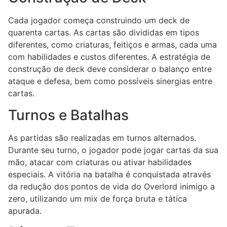
Cada jogador começa construindo um deck de
quarenta cartas. As cartas são divididas em tipos
diferentes, como criaturas, feitiços e armas, cada uma
com habilidades e custos diferentes. A estratégia de
construção de deck deve considerar o balanço entre
ataque e defesa, bem como possíveis sinergias entre
cartas.
Turnos e Batalhas
As partidas são realizadas em turnos alternados.
Durante seu turno, o jogador pode jogar cartas da sua
mão, atacar com criaturas ou ativar habilidades
especiais. A vitória na batalha é conquistada através
da redução dos pontos de vida do Overlord inimigo a
zero, utilizando um mix de força bruta e tática
apurada.