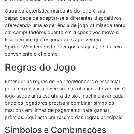
Outra característica marcante do jogo é sua
capacidade de adaptar-se a diferentes dispositivos,
oferecendo uma experiência de jogo otimizada tanto
em computadores quanto em dispositivos móveis.
Isso permite que os jogadores aproveitem
SpiritedWonders onde quer que estejam, de maneira
conveniente e eficiente.
Regras do Jogo
Entender as regras de SpiritedWonders é essencial
para maximizar a diversão e as chances de vencer. O
jogo segue uma estrutura de slot machine avançada,
onde os jogadores precisam combinar símbolos
místicos em linhas de pagamento para ganhar
prêmios. Aqui está um resumo das regras principais:
Símbolos e Combinações