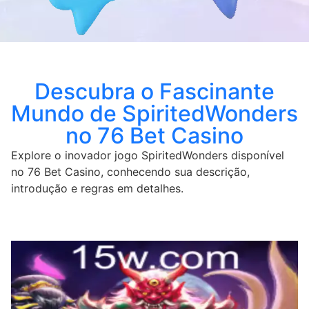
Descubra o Fascinante
Mundo de SpiritedWonders
no 76 Bet Casino
Explore o inovador jogo SpiritedWonders disponível
no 76 Bet Casino, conhecendo sua descrição,
introdução e regras em detalhes.