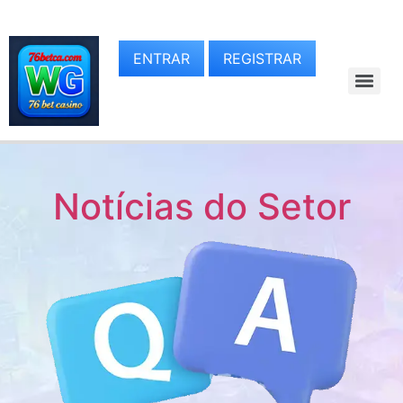
ENTRAR
REGISTRAR
Notícias do Setor