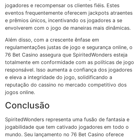
jogadores e recompensar os clientes fiéis. Estes
eventos frequentemente oferecem jackpots atraentes
e prêmios únicos, incentivando os jogadores a se
envolverem com o jogo de maneiras mais dinâmicas.
Além disso, com a crescente ênfase em
regulamentações justas de jogo e segurança online, o
76 Bet Casino assegura que SpiritedWonders esteja
totalmente em conformidade com as políticas de jogo
responsável. Isso aumenta a confiança dos jogadores
e eleva a integridade do jogo, solidificando a
reputação do cassino no mercado competitivo dos
jogos online.
Conclusão
SpiritedWonders representa uma fusão de fantasia e
jogabilidade que tem cativado jogadores em todo o
mundo. Seu lançamento no 76 Bet Casino oferece