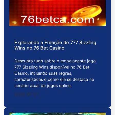
Explorando a Emoção de 777 Sizzling
Wins no 76 Bet Casino
Descubra tudo sobre o emocionante jogo
777 Sizzling Wins disponível no 76 Bet
Casino, incluindo suas regras,
características e como ele se destaca no
cenário atual de jogos online.
2026-05-07