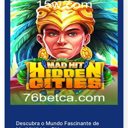
Descubra o Mundo Fascinante de