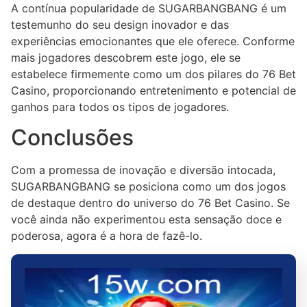
A contínua popularidade de SUGARBANGBANG é um
testemunho do seu design inovador e das
experiências emocionantes que ele oferece. Conforme
mais jogadores descobrem este jogo, ele se
estabelece firmemente como um dos pilares do 76 Bet
Casino, proporcionando entretenimento e potencial de
ganhos para todos os tipos de jogadores.
Conclusões
Com a promessa de inovação e diversão intocada,
SUGARBANGBANG se posiciona como um dos jogos
de destaque dentro do universo do 76 Bet Casino. Se
você ainda não experimentou esta sensação doce e
poderosa, agora é a hora de fazê-lo.