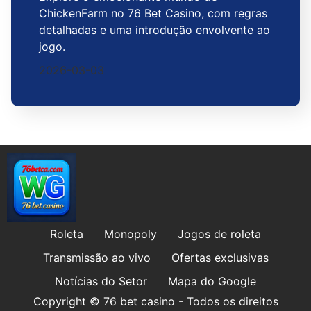
ChickenFarm no 76 Bet Casino, com regras
detalhadas e uma introdução envolvente ao
jogo.
2026-03-03
Roleta
Monopoly
Jogos de roleta
Transmissão ao vivo
Ofertas exclusivas
Notícias do Setor
Mapa do Google
Copyright © 76 bet casino - Todos os direitos