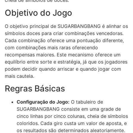
cheia de símbolos de doces.
Objetivo do Jogo
O objetivo principal de SUGARBANGBANG é alinhar os
símbolos doces para criar combinações vencedoras.
Cada combinação oferece uma pontuação diferente,
com combinações mais raras oferecendo
recompensas maiores. Este mecanismo oferece um
equilíbrio entre sorte e estratégia, já que os jogadores
podem decidir quando arriscar e quando jogar com
mais cautela.
Regras Básicas
Configuração do Jogo:
O tabuleiro de
SUGARBANGBANG consiste em uma grade de
cinco linhas por cinco colunas, cheia de símbolos
coloridos. Cada giro custa um valor de aposta, e
os resultados são determinados aleatoriamente.