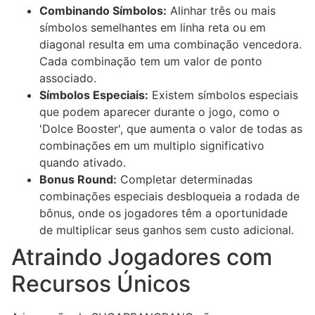
Combinando Símbolos:
Alinhar três ou mais
símbolos semelhantes em linha reta ou em
diagonal resulta em uma combinação vencedora.
Cada combinação tem um valor de ponto
associado.
Símbolos Especiais:
Existem símbolos especiais
que podem aparecer durante o jogo, como o
'Dolce Booster', que aumenta o valor de todas as
combinações em um multiplo significativo
quando ativado.
Bonus Round:
Completar determinadas
combinações especiais desbloqueia a rodada de
bônus, onde os jogadores têm a oportunidade
de multiplicar seus ganhos sem custo adicional.
Atraindo Jogadores com
Recursos Únicos