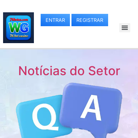
ENTRAR
REGISTRAR
Notícias do Setor