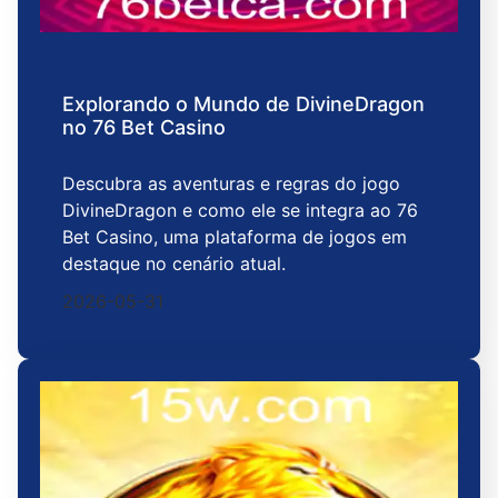
Explorando o Mundo de DivineDragon
no 76 Bet Casino
Descubra as aventuras e regras do jogo
DivineDragon e como ele se integra ao 76
Bet Casino, uma plataforma de jogos em
destaque no cenário atual.
2026-05-31