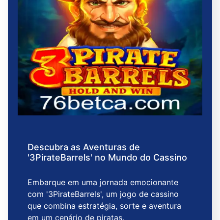
Descubra as Aventuras de
'3PirateBarrels' no Mundo do Cassino
Embarque em uma jornada emocionante
com '3PirateBarrels', um jogo de cassino
que combina estratégia, sorte e aventura
em um cenário de piratas.