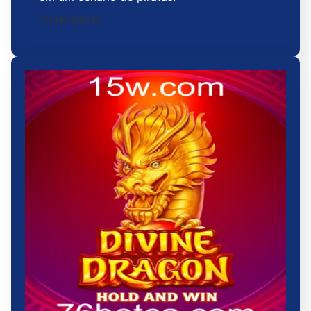
2026-03-17