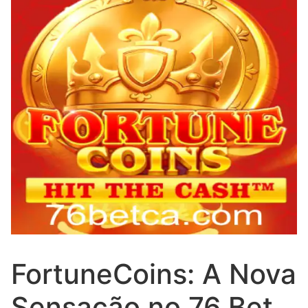
FortuneCoins: A Nova
Sensação no 76 Bet