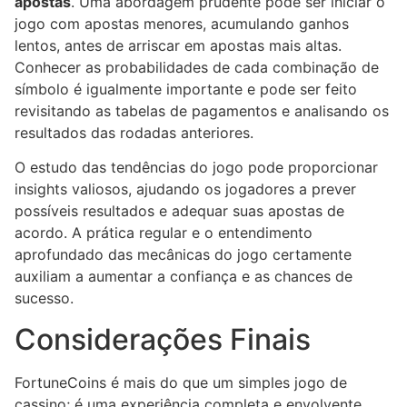
apostas
. Uma abordagem prudente pode ser iniciar o
jogo com apostas menores, acumulando ganhos
lentos, antes de arriscar em apostas mais altas.
Conhecer as probabilidades de cada combinação de
símbolo é igualmente importante e pode ser feito
revisitando as tabelas de pagamentos e analisando os
resultados das rodadas anteriores.
O estudo das tendências do jogo pode proporcionar
insights valiosos, ajudando os jogadores a prever
possíveis resultados e adequar suas apostas de
acordo. A prática regular e o entendimento
aprofundado das mecânicas do jogo certamente
auxiliam a aumentar a confiança e as chances de
sucesso.
Considerações Finais
FortuneCoins é mais do que um simples jogo de
cassino; é uma experiência completa e envolvente