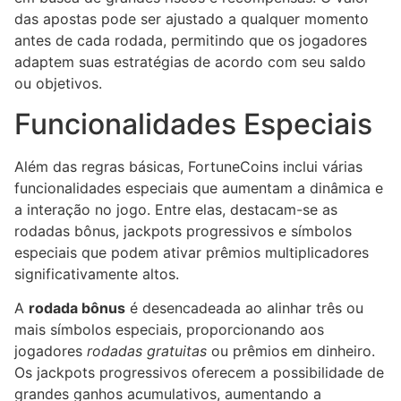
das apostas pode ser ajustado a qualquer momento
antes de cada rodada, permitindo que os jogadores
adaptem suas estratégias de acordo com seu saldo
ou objetivos.
Funcionalidades Especiais
Além das regras básicas, FortuneCoins inclui várias
funcionalidades especiais que aumentam a dinâmica e
a interação no jogo. Entre elas, destacam-se as
rodadas bônus, jackpots progressivos e símbolos
especiais que podem ativar prêmios multiplicadores
significativamente altos.
A
rodada bônus
é desencadeada ao alinhar três ou
mais símbolos especiais, proporcionando aos
jogadores
rodadas gratuitas
ou prêmios em dinheiro.
Os jackpots progressivos oferecem a possibilidade de
grandes ganhos acumulativos, aumentando a