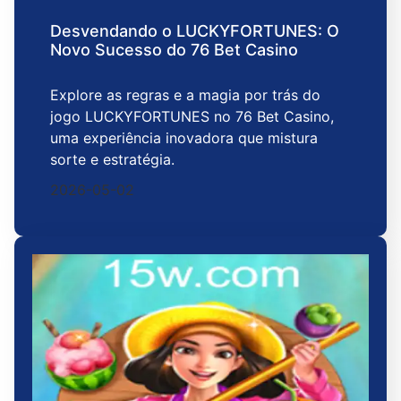
Desvendando o LUCKYFORTUNES: O
Novo Sucesso do 76 Bet Casino
Explore as regras e a magia por trás do
jogo LUCKYFORTUNES no 76 Bet Casino,
uma experiência inovadora que mistura
sorte e estratégia.
2026-05-02