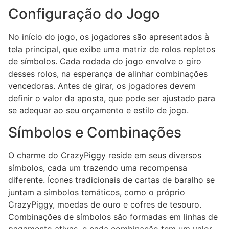
Configuração do Jogo
No início do jogo, os jogadores são apresentados à
tela principal, que exibe uma matriz de rolos repletos
de símbolos. Cada rodada do jogo envolve o giro
desses rolos, na esperança de alinhar combinações
vencedoras. Antes de girar, os jogadores devem
definir o valor da aposta, que pode ser ajustado para
se adequar ao seu orçamento e estilo de jogo.
Símbolos e Combinações
O charme do CrazyPiggy reside em seus diversos
símbolos, cada um trazendo uma recompensa
diferente. Ícones tradicionais de cartas de baralho se
juntam a símbolos temáticos, como o próprio
CrazyPiggy, moedas de ouro e cofres de tesouro.
Combinações de símbolos são formadas em linhas de
pagamento ativas, e cada combinação tem um valor