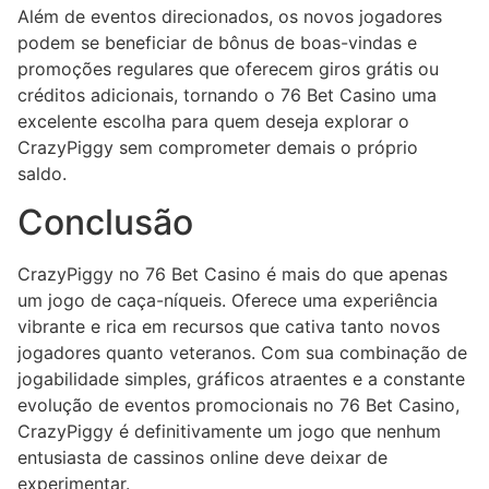
Além de eventos direcionados, os novos jogadores
podem se beneficiar de bônus de boas-vindas e
promoções regulares que oferecem giros grátis ou
créditos adicionais, tornando o 76 Bet Casino uma
excelente escolha para quem deseja explorar o
CrazyPiggy sem comprometer demais o próprio
saldo.
Conclusão
CrazyPiggy no 76 Bet Casino é mais do que apenas
um jogo de caça-níqueis. Oferece uma experiência
vibrante e rica em recursos que cativa tanto novos
jogadores quanto veteranos. Com sua combinação de
jogabilidade simples, gráficos atraentes e a constante
evolução de eventos promocionais no 76 Bet Casino,
CrazyPiggy é definitivamente um jogo que nenhum
entusiasta de cassinos online deve deixar de
experimentar.