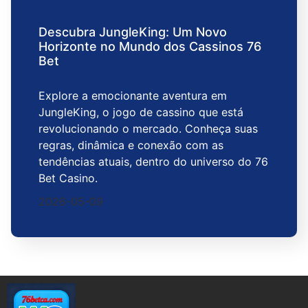
Descubra JungleKing: Um Novo
Horizonte no Mundo dos Cassinos 76
Bet
Explore a emocionante aventura em
JungleKing, o jogo de cassino que está
revolucionando o mercado. Conheça suas
regras, dinâmica e conexão com as
tendências atuais, dentro do universo do 76
Bet Casino.
2026-05-09