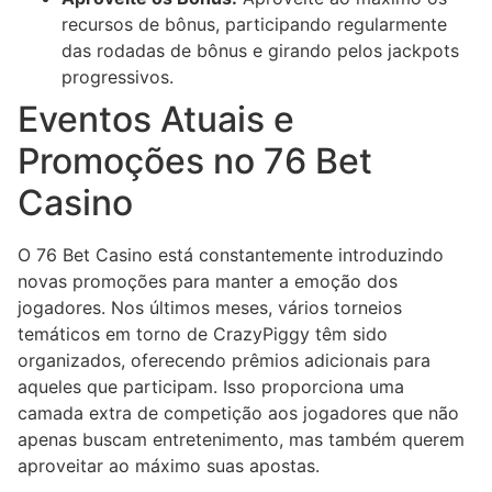
recursos de bônus, participando regularmente
das rodadas de bônus e girando pelos jackpots
progressivos.
Eventos Atuais e
Promoções no 76 Bet
Casino
O 76 Bet Casino está constantemente introduzindo
novas promoções para manter a emoção dos
jogadores. Nos últimos meses, vários torneios
temáticos em torno de CrazyPiggy têm sido
organizados, oferecendo prêmios adicionais para
aqueles que participam. Isso proporciona uma
camada extra de competição aos jogadores que não
apenas buscam entretenimento, mas também querem
aproveitar ao máximo suas apostas.