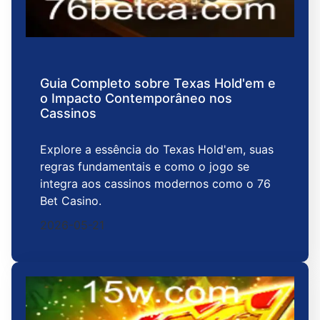
Guia Completo sobre Texas Hold'em e
o Impacto Contemporâneo nos
Cassinos
Explore a essência do Texas Hold'em, suas
regras fundamentais e como o jogo se
integra aos cassinos modernos como o 76
Bet Casino.
2026-05-21