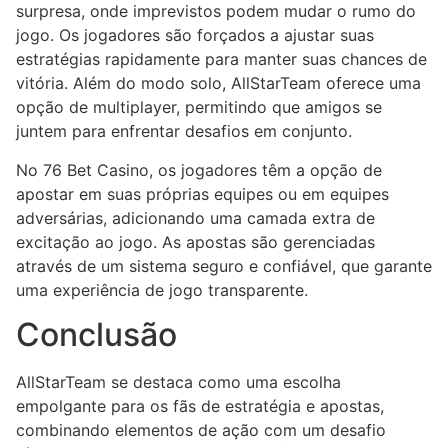
surpresa, onde imprevistos podem mudar o rumo do
jogo. Os jogadores são forçados a ajustar suas
estratégias rapidamente para manter suas chances de
vitória. Além do modo solo, AllStarTeam oferece uma
opção de multiplayer, permitindo que amigos se
juntem para enfrentar desafios em conjunto.
No 76 Bet Casino, os jogadores têm a opção de
apostar em suas próprias equipes ou em equipes
adversárias, adicionando uma camada extra de
excitação ao jogo. As apostas são gerenciadas
através de um sistema seguro e confiável, que garante
uma experiência de jogo transparente.
Conclusão
AllStarTeam se destaca como uma escolha
empolgante para os fãs de estratégia e apostas,
combinando elementos de ação com um desafio