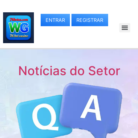
ENTRAR
REGISTRAR
Notícias do Setor