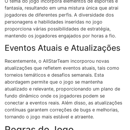
O tema do jogo incorpora elementos de esportes e
fantasia, resultando em uma mistura única que atrai
jogadores de diferentes perfis. A diversidade dos
personagens e habilidades inseridas no jogo
proporciona várias possibilidades de estratégia,
mantendo os jogadores engajados por horas a fio.
Eventos Atuais e Atualizações
Recentemente, o AllStarTeam incorporou novas
atualizações que refletem eventos atuais, tais como
torneios temáticos e desafios semanais. Esta
abordagem permite que o jogo se mantenha
atualizado e relevante, proporcionando um plano de
fundo dinâmico onde os jogadores podem se
conectar a eventos reais. Além disso, as atualizações
contínuas garantem correções de bugs e melhorias,
tornando o jogo mais estável e atraente.
Regras do Jogo