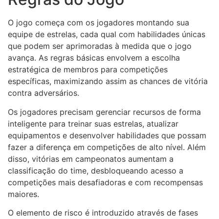
O jogo começa com os jogadores montando sua
equipe de estrelas, cada qual com habilidades únicas
que podem ser aprimoradas à medida que o jogo
avança. As regras básicas envolvem a escolha
estratégica de membros para competições
específicas, maximizando assim as chances de vitória
contra adversários.
Os jogadores precisam gerenciar recursos de forma
inteligente para treinar suas estrelas, atualizar
equipamentos e desenvolver habilidades que possam
fazer a diferença em competições de alto nível. Além
disso, vitórias em campeonatos aumentam a
classificação do time, desbloqueando acesso a
competições mais desafiadoras e com recompensas
maiores.
O elemento de risco é introduzido através de fases