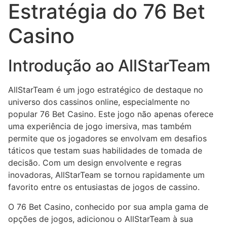
Estratégia do 76 Bet
Casino
Introdução ao AllStarTeam
AllStarTeam é um jogo estratégico de destaque no
universo dos cassinos online, especialmente no
popular 76 Bet Casino. Este jogo não apenas oferece
uma experiência de jogo imersiva, mas também
permite que os jogadores se envolvam em desafios
táticos que testam suas habilidades de tomada de
decisão. Com um design envolvente e regras
inovadoras, AllStarTeam se tornou rapidamente um
favorito entre os entusiastas de jogos de cassino.
O 76 Bet Casino, conhecido por sua ampla gama de
opções de jogos, adicionou o AllStarTeam à sua