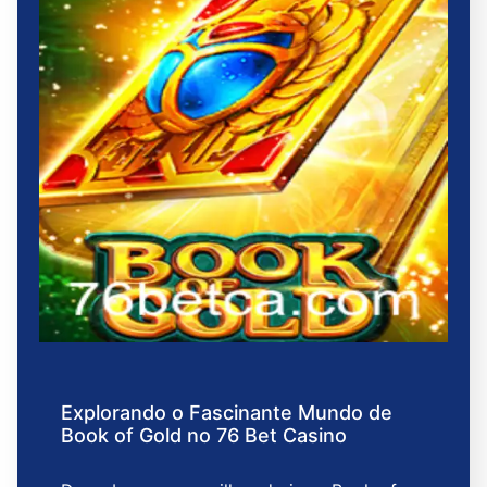
Explorando o Fascinante Mundo de
Book of Gold no 76 Bet Casino